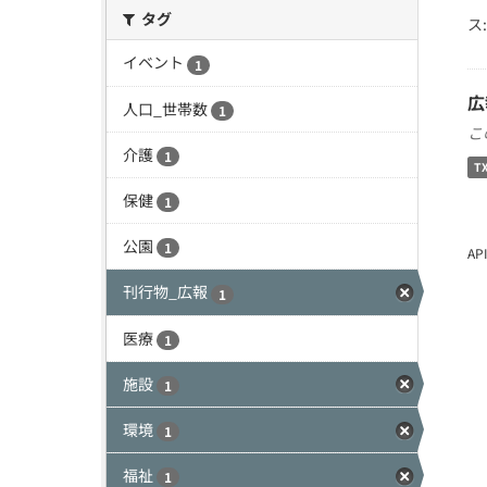
タグ
ス:
イベント
1
広
人口_世帯数
1
こ
介護
1
T
保健
1
公園
1
A
刊行物_広報
1
医療
1
施設
1
環境
1
福祉
1