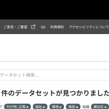
ご意見・ご要望
QA
利用規約
アクセシビリティについ
1 件のデータセットが見つかりまし
グ:
刊行物_広報
福祉
環境
施設
組織:
瀬谷区