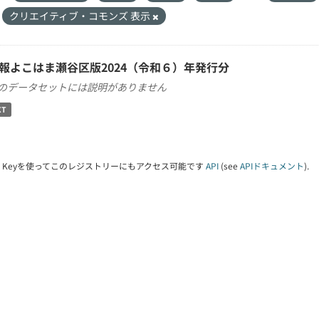
クリエイティブ・コモンズ 表示
報よこはま瀬谷区版2024（令和６）年発行分
のデータセットには説明がありません
XT
PI Keyを使ってこのレジストリーにもアクセス可能です
API
(see
APIドキュメント
).