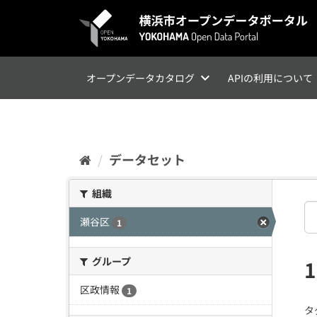
ス
キ
ッ
プ
し
て
オープンデータカタログ
APIの利用について
内
容
へ
データセット
組織
瀬谷区
1
グループ
区政情報
1
タ