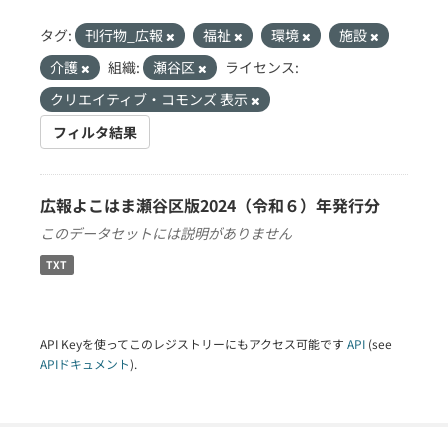
タグ:
刊行物_広報
福祉
環境
施設
介護
組織:
瀬谷区
ライセンス:
クリエイティブ・コモンズ 表示
フィルタ結果
広報よこはま瀬谷区版2024（令和６）年発行分
このデータセットには説明がありません
TXT
API Keyを使ってこのレジストリーにもアクセス可能です
API
(see
APIドキュメント
).