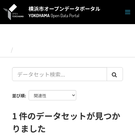
ス
キ
ッ
プ
し
て
内
容
データセット
へ
並び順
1 件のデータセットが見つか
りました