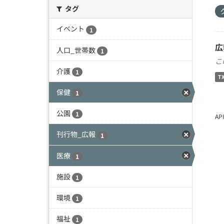
タグ
イベント
1
広
人口_世帯数
1
こ
介護
1
T
保健
1
公園
1
A
刊行物_広報
1
医療
1
施設
1
環境
1
福祉
1