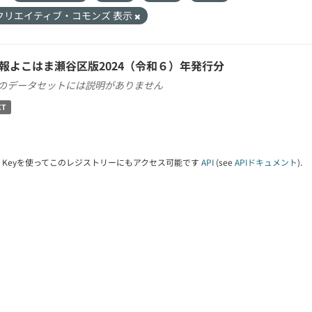
クリエイティブ・コモンズ 表示
報よこはま瀬谷区版2024（令和６）年発行分
のデータセットには説明がありません
XT
PI Keyを使ってこのレジストリーにもアクセス可能です
API
(see
APIドキュメント
).