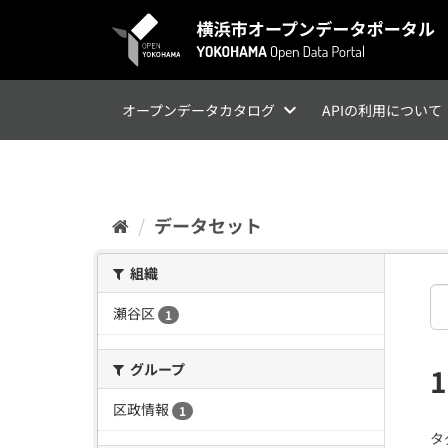
ス
キ
ッ
プ
し
て
オープンデータカタログ
APIの利用について
内
容
へ
データセット
組織
瀬谷区
1
グループ
区政情報
1
タ