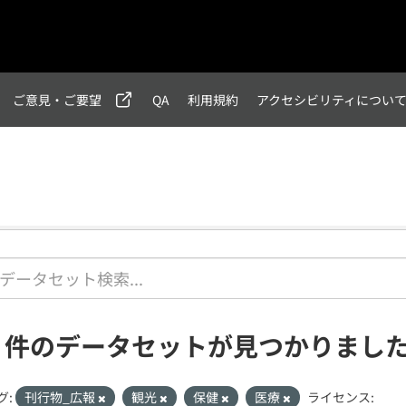
ご意見・ご要望
QA
利用規約
アクセシビリティについ
1 件のデータセットが見つかりまし
グ:
刊行物_広報
観光
保健
医療
ライセンス: