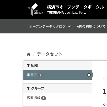
ス
キ
ッ
プ
し
て
オープンデータカタログ
APIの利用について
内
容
へ
データセット
組織
瀬谷区
1
グループ
区政情報
1
タ