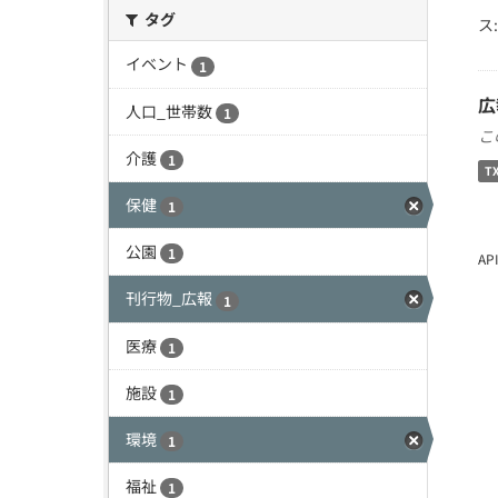
タグ
ス:
イベント
1
広
人口_世帯数
1
こ
介護
1
T
保健
1
公園
1
A
刊行物_広報
1
医療
1
施設
1
環境
1
福祉
1