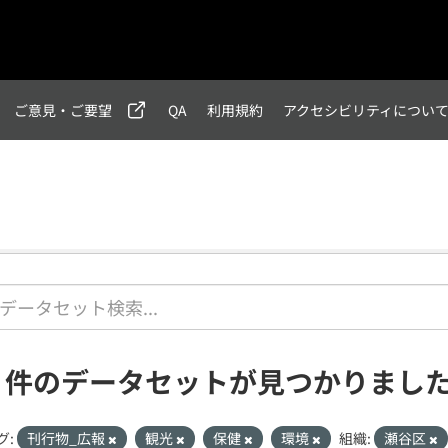
ご意見・ご要望
QA
利用規約
アクセシビリティについ
1 件のデータセットが見つかりまし
グ:
刊行物_広報
観光
保健
環境
組織:
瀬谷区