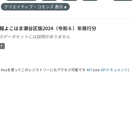
クリエイティブ・コモンズ 表示
報よこはま瀬谷区版2024（令和６）年発行分
のデータセットには説明がありません
XT
PI Keyを使ってこのレジストリーにもアクセス可能です
API
(see
APIドキュメント
).