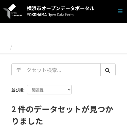
ス
キ
ッ
プ
し
て
内
容
データセット
へ
並び順
2 件のデータセットが見つか
りました