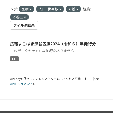
タグ:
医療
人口_世帯数
介護
組織:
瀬谷区
フィルタ結果
広報よこはま瀬谷区版2024（令和６）年発行分
このデータセットには説明がありません
TXT
API Keyを使ってこのレジストリーにもアクセス可能です
API
(see
APIドキュメント
).