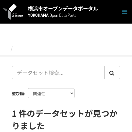
ス
キ
ッ
プ
し
て
内
容
データセット
へ
並び順
1 件のデータセットが見つか
りました