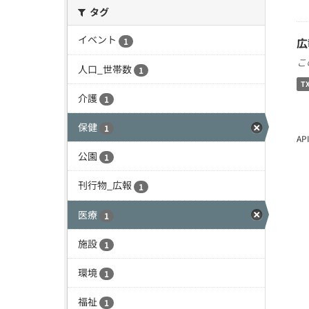
タグ
イベント
広
1
こ
人口_世帯数
1
T
介護
1
保健
1
A
公園
1
刊行物_広報
1
医療
1
施設
1
環境
1
福祉
1