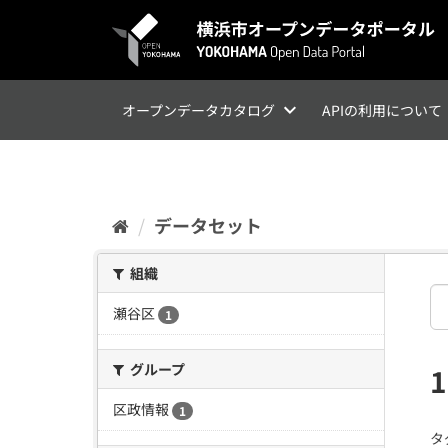
ス
キ
ッ
プ
し
て
オープンデータカタログ
APIの利用について
内
容
へ
データセット
組織
瀬谷区
1
グループ
区政情報
1
タ