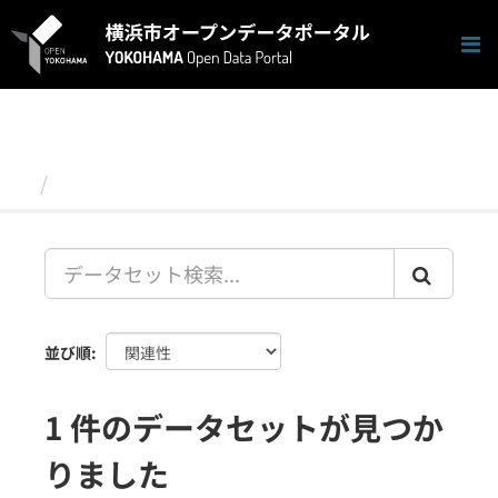
ス
キ
ッ
プ
し
て
内
容
データセット
へ
並び順
1 件のデータセットが見つか
りました