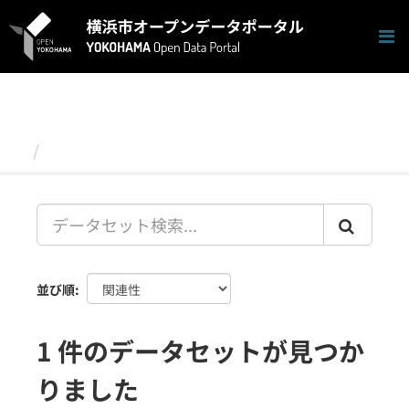
ス
キ
ッ
プ
し
て
内
容
データセット
へ
並び順
1 件のデータセットが見つか
りました