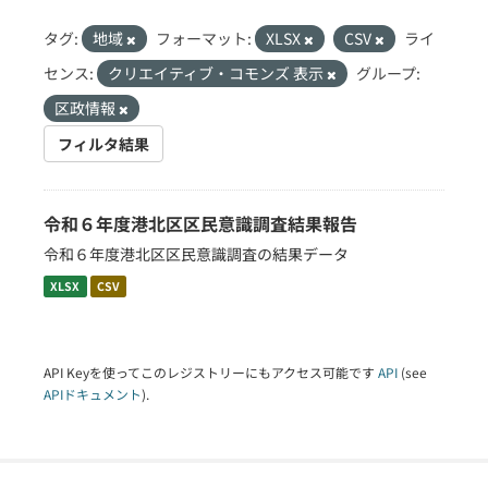
タグ:
地域
フォーマット:
XLSX
CSV
ライ
センス:
クリエイティブ・コモンズ 表示
グループ:
区政情報
フィルタ結果
令和６年度港北区区民意識調査結果報告
令和６年度港北区区民意識調査の結果データ
XLSX
CSV
API Keyを使ってこのレジストリーにもアクセス可能です
API
(see
APIドキュメント
).