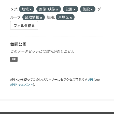
タグ:
地域
画像_映像
公園
施設
グ
ループ:
区政情報
組織:
戸塚区
フィルタ結果
舞岡公園
このデータセットには説明がありません
ZIP
API Keyを使ってこのレジストリーにもアクセス可能です
API
(see
APIドキュメント
).