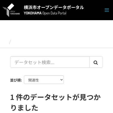
ス
キ
ッ
プ
し
て
内
容
データセット
へ
並び順
1 件のデータセットが見つか
りました