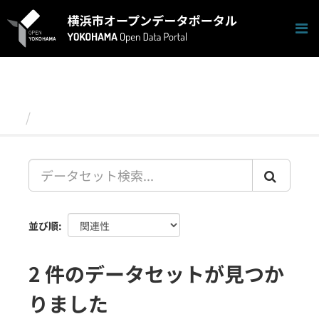
ス
キ
ッ
プ
し
て
内
容
データセット
へ
並び順
2 件のデータセットが見つか
りました