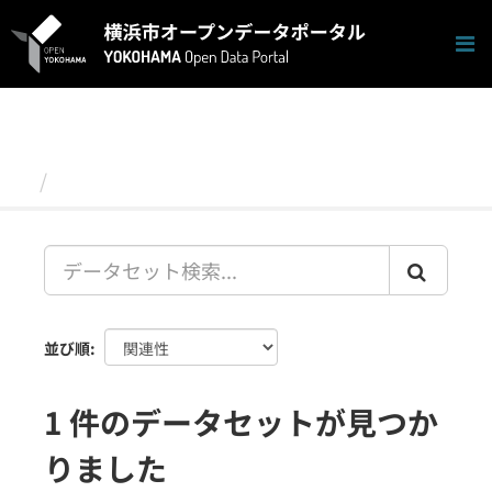
ス
キ
ッ
プ
し
て
内
容
データセット
へ
並び順
1 件のデータセットが見つか
りました