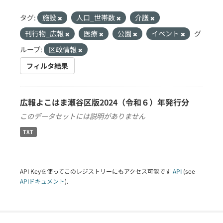
タグ:
施設
人口_世帯数
介護
刊行物_広報
医療
公園
イベント
グ
ループ:
区政情報
フィルタ結果
広報よこはま瀬谷区版2024（令和６）年発行分
このデータセットには説明がありません
TXT
API Keyを使ってこのレジストリーにもアクセス可能です
API
(see
APIドキュメント
).