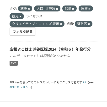
タグ:
施設
人口_世帯数
保健
医療
観光
ライセンス:
クリエイティブ・コモンズ 表示
組織:
瀬谷区
フィルタ結果
広報よこはま瀬谷区版2024（令和６）年発行分
このデータセットには説明がありません
TXT
API Keyを使ってこのレジストリーにもアクセス可能です
API
(see
APIドキュメント
).