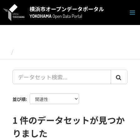
ス
キ
ッ
プ
し
て
内
容
データセット
へ
並び順
1 件のデータセットが見つか
りました