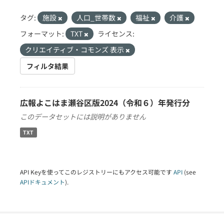
タグ:
施設
人口_世帯数
福祉
介護
フォーマット:
TXT
ライセンス:
クリエイティブ・コモンズ 表示
フィルタ結果
広報よこはま瀬谷区版2024（令和６）年発行分
このデータセットには説明がありません
TXT
API Keyを使ってこのレジストリーにもアクセス可能です
API
(see
APIドキュメント
).