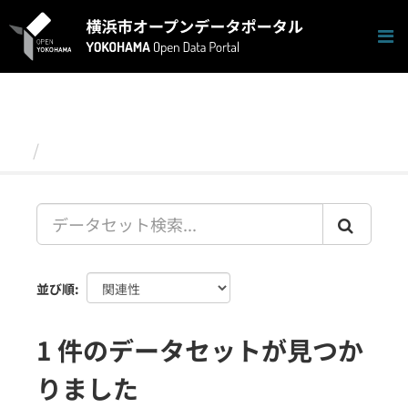
ス
キ
ッ
プ
し
て
内
容
データセット
へ
並び順
1 件のデータセットが見つか
りました