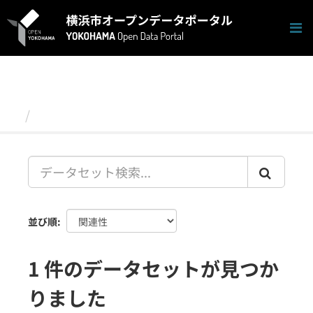
ス
キ
ッ
プ
し
て
内
容
データセット
へ
並び順
1 件のデータセットが見つか
りました