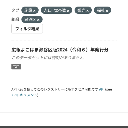
タグ:
施設
人口_世帯数
観光
福祉
組織:
瀬谷区
フィルタ結果
広報よこはま瀬谷区版2024（令和６）年発行分
このデータセットには説明がありません
TXT
API Keyを使ってこのレジストリーにもアクセス可能です
API
(see
APIドキュメント
).