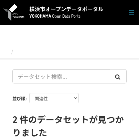
ス
キ
ッ
プ
し
て
内
容
データセット
へ
並び順
2 件のデータセットが見つか
りました