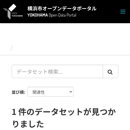
ス
キ
ッ
プ
し
て
内
容
データセット
へ
並び順
1 件のデータセットが見つか
りました