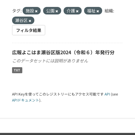
タグ:
施設
公園
介護
福祉
組織:
瀬谷区
フィルタ結果
広報よこはま瀬谷区版2024（令和６）年発行分
このデータセットには説明がありません
TXT
API Keyを使ってこのレジストリーにもアクセス可能です
API
(see
APIドキュメント
).