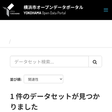
ス
キ
ッ
プ
し
て
内
容
データセット
へ
並び順
1 件のデータセットが見つか
りました