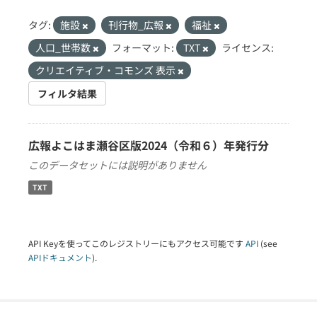
タグ:
施設
刊行物_広報
福祉
人口_世帯数
フォーマット:
TXT
ライセンス:
クリエイティブ・コモンズ 表示
フィルタ結果
広報よこはま瀬谷区版2024（令和６）年発行分
このデータセットには説明がありません
TXT
API Keyを使ってこのレジストリーにもアクセス可能です
API
(see
APIドキュメント
).