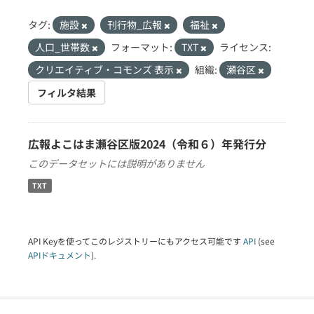
タグ:
施設
刊行物_広報
福祉
人口_世帯数
フォーマット:
TXT
ライセンス:
クリエイティブ・コモンズ 表示
組織:
瀬谷区
フィルタ結果
広報よこはま瀬谷区版2024（令和６）年発行分
このデータセットには説明がありません
TXT
API Keyを使ってこのレジストリーにもアクセス可能です
API
(see
APIドキュメント
).