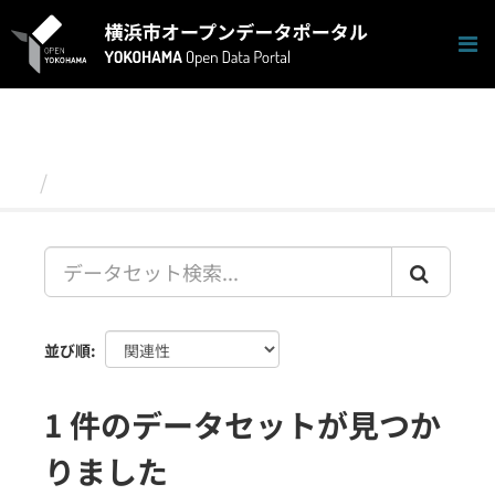
ス
キ
ッ
プ
し
て
内
容
データセット
へ
並び順
1 件のデータセットが見つか
りました