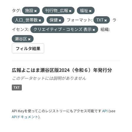
タグ:
施設
刊行物_広報
福祉
人口_世帯数
保健
フォーマット:
TXT
ラ
イセンス:
クリエイティブ・コモンズ 表示
組織:
瀬谷区
フィルタ結果
広報よこはま瀬谷区版2024（令和６）年発行分
このデータセットには説明がありません
TXT
API Keyを使ってこのレジストリーにもアクセス可能です
API
(see
APIドキュメント
).