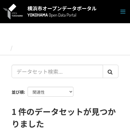
ス
キ
ッ
プ
し
て
内
容
データセット
へ
並び順
1 件のデータセットが見つか
りました