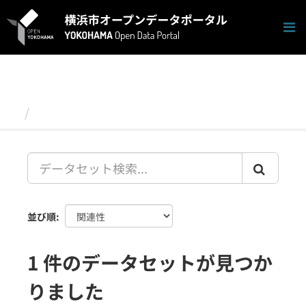
ス
キ
ッ
プ
し
て
内
容
データセット
へ
並び順
1 件のデータセットが見つか
りました