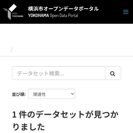
ス
キ
ッ
プ
し
て
内
容
データセット
へ
並び順
1 件のデータセットが見つか
りました