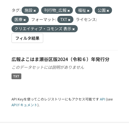
タグ:
施設
刊行物_広報
福祉
公園
医療
フォーマット:
TXT
ライセンス:
クリエイティブ・コモンズ 表示
フィルタ結果
広報よこはま瀬谷区版2024（令和６）年発行分
このデータセットには説明がありません
TXT
API Keyを使ってこのレジストリーにもアクセス可能です
API
(see
APIドキュメント
).