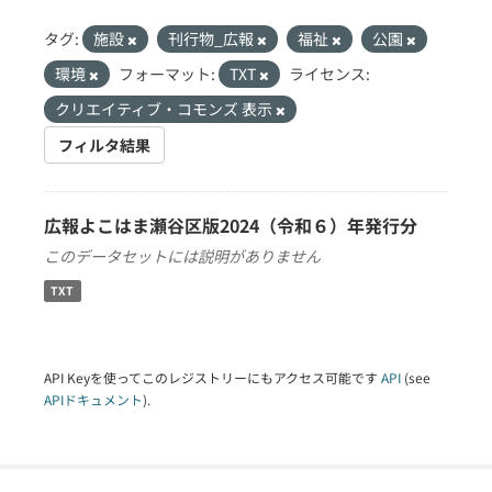
タグ:
施設
刊行物_広報
福祉
公園
環境
フォーマット:
TXT
ライセンス:
クリエイティブ・コモンズ 表示
フィルタ結果
広報よこはま瀬谷区版2024（令和６）年発行分
このデータセットには説明がありません
TXT
API Keyを使ってこのレジストリーにもアクセス可能です
API
(see
APIドキュメント
).