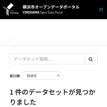
ス
キ
ッ
プ
し
て
内
容
データセット
へ
並び順
1 件のデータセットが見つか
りました