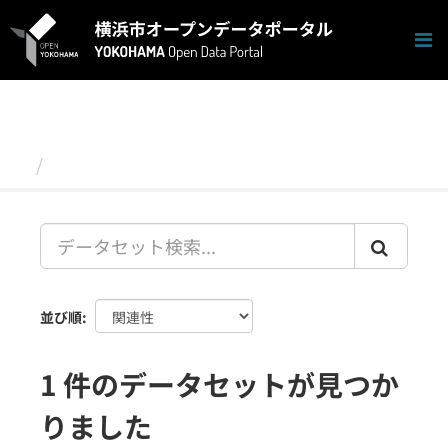
ス
キ
ッ
プ
し
て
内
容
データセット
へ
並び順
1 件のデータセットが見つか
りました