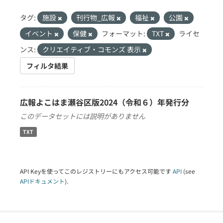
タグ:
施設
刊行物_広報
福祉
公園
イベント
保健
フォーマット:
TXT
ライセ
ンス:
クリエイティブ・コモンズ 表示
フィルタ結果
広報よこはま瀬谷区版2024（令和６）年発行分
このデータセットには説明がありません
TXT
API Keyを使ってこのレジストリーにもアクセス可能です
API
(see
APIドキュメント
).