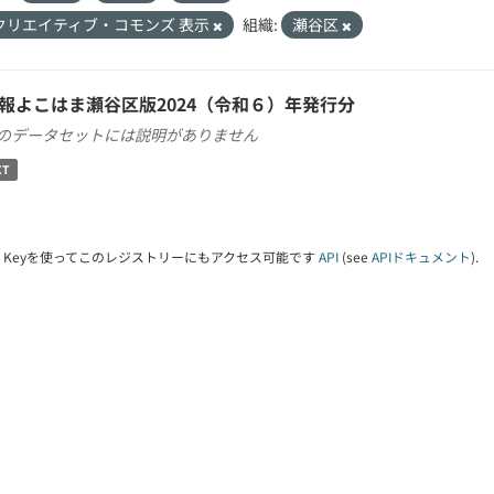
クリエイティブ・コモンズ 表示
組織:
瀬谷区
報よこはま瀬谷区版2024（令和６）年発行分
のデータセットには説明がありません
XT
PI Keyを使ってこのレジストリーにもアクセス可能です
API
(see
APIドキュメント
).