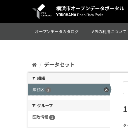
ス
キ
ッ
プ
し
て
オープンデータカタログ
APIの利用について
内
容
へ
データセット
組織
瀬谷区
1
グループ
区政情報
1
タ