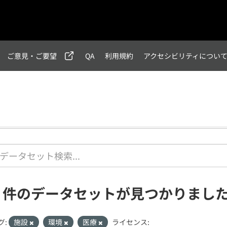
ご意見・ご要望
QA
利用規約
アクセシビリティについ
1 件のデータセットが見つかりまし
グ:
施設
環境
医療
ライセンス: