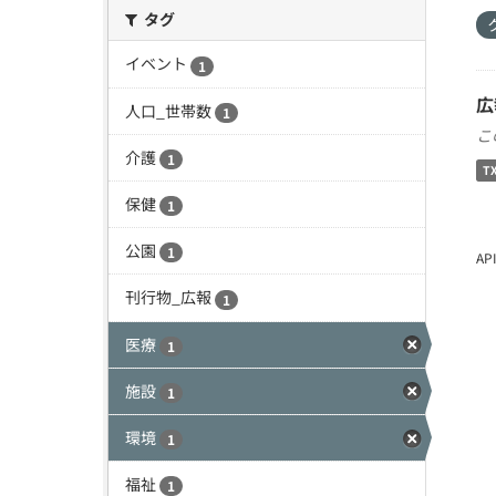
タグ
イベント
1
広
人口_世帯数
1
こ
介護
1
T
保健
1
公園
1
A
刊行物_広報
1
医療
1
施設
1
環境
1
福祉
1