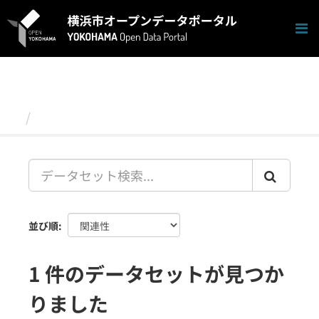
ス
キ
ッ
プ
し
て
内
容
データセット
へ
並び順
1 件のデータセットが見つか
りました