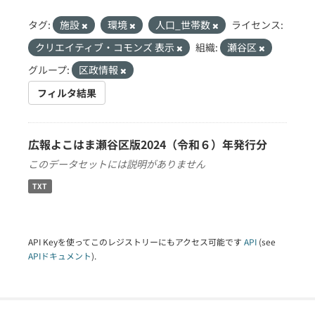
タグ:
施設
環境
人口_世帯数
ライセンス:
クリエイティブ・コモンズ 表示
組織:
瀬谷区
グループ:
区政情報
フィルタ結果
広報よこはま瀬谷区版2024（令和６）年発行分
このデータセットには説明がありません
TXT
API Keyを使ってこのレジストリーにもアクセス可能です
API
(see
APIドキュメント
).