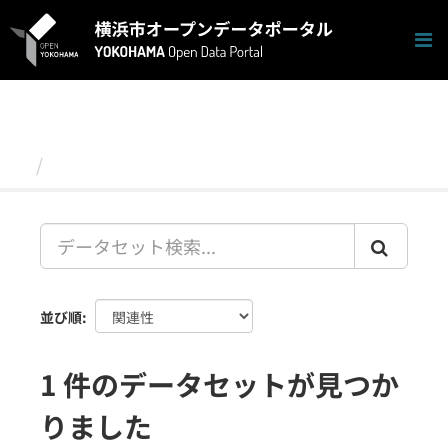
ス
キ
ッ
プ
し
て
内
容
データセット
へ
並び順
1 件のデータセットが見つか
りました