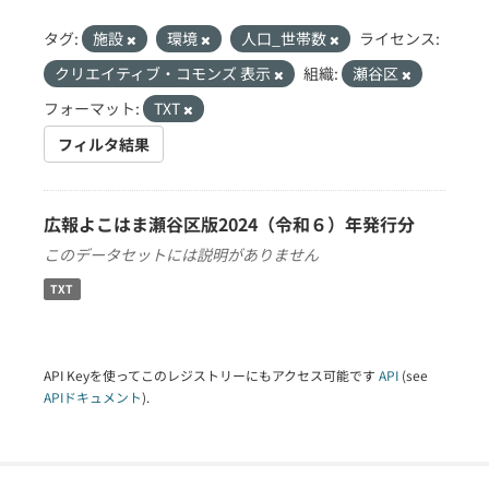
タグ:
施設
環境
人口_世帯数
ライセンス:
クリエイティブ・コモンズ 表示
組織:
瀬谷区
フォーマット:
TXT
フィルタ結果
広報よこはま瀬谷区版2024（令和６）年発行分
このデータセットには説明がありません
TXT
API Keyを使ってこのレジストリーにもアクセス可能です
API
(see
APIドキュメント
).