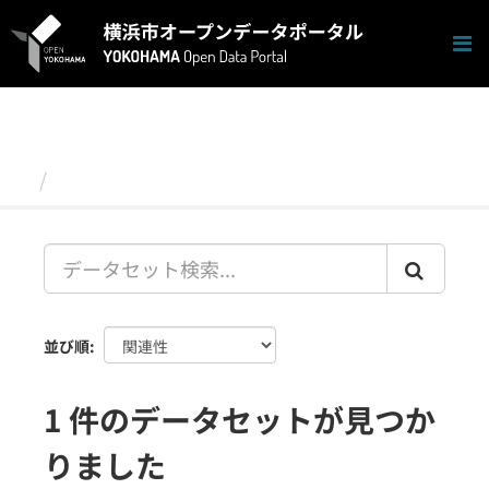
ス
キ
ッ
プ
し
て
内
容
データセット
へ
並び順
1 件のデータセットが見つか
りました