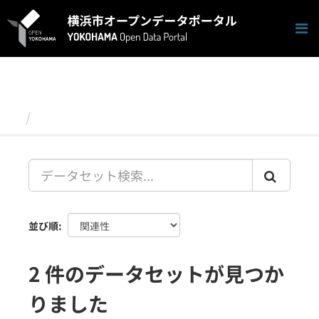
ス
キ
ッ
プ
し
て
内
容
データセット
へ
並び順
2 件のデータセットが見つか
りました