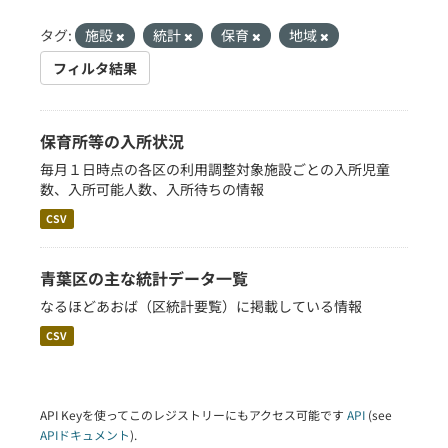
タグ:
施設
統計
保育
地域
フィルタ結果
保育所等の入所状況
毎月１日時点の各区の利用調整対象施設ごとの入所児童
数、入所可能人数、入所待ちの情報
CSV
青葉区の主な統計データ一覧
なるほどあおば（区統計要覧）に掲載している情報
CSV
API Keyを使ってこのレジストリーにもアクセス可能です
API
(see
APIドキュメント
).