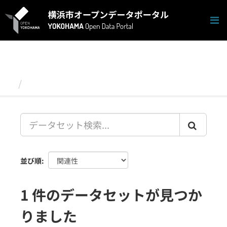
ス
キ
ッ
プ
し
て
内
容
データセット
へ
並び順
1 件のデータセットが見つか
りました