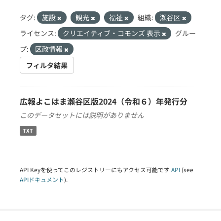
タグ:
施設
観光
福祉
組織:
瀬谷区
ライセンス:
クリエイティブ・コモンズ 表示
グルー
プ:
区政情報
フィルタ結果
広報よこはま瀬谷区版2024（令和６）年発行分
このデータセットには説明がありません
TXT
API Keyを使ってこのレジストリーにもアクセス可能です
API
(see
APIドキュメント
).