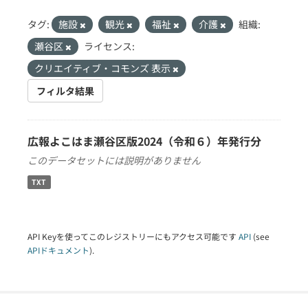
タグ:
施設
観光
福祉
介護
組織:
瀬谷区
ライセンス:
クリエイティブ・コモンズ 表示
フィルタ結果
広報よこはま瀬谷区版2024（令和６）年発行分
このデータセットには説明がありません
TXT
API Keyを使ってこのレジストリーにもアクセス可能です
API
(see
APIドキュメント
).