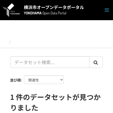
ス
キ
ッ
プ
し
て
内
容
データセット
へ
並び順
1 件のデータセットが見つか
りました