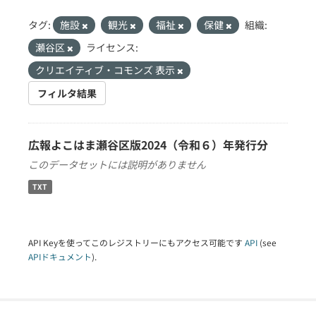
タグ:
施設
観光
福祉
保健
組織:
瀬谷区
ライセンス:
クリエイティブ・コモンズ 表示
フィルタ結果
広報よこはま瀬谷区版2024（令和６）年発行分
このデータセットには説明がありません
TXT
API Keyを使ってこのレジストリーにもアクセス可能です
API
(see
APIドキュメント
).