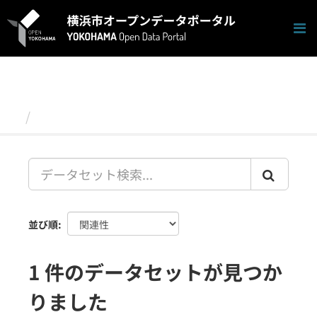
ス
キ
ッ
プ
し
て
内
容
データセット
へ
並び順
1 件のデータセットが見つか
りました