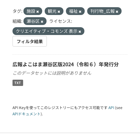
タグ:
施設
観光
福祉
刊行物_広報
組織:
瀬谷区
ライセンス:
クリエイティブ・コモンズ 表示
フィルタ結果
広報よこはま瀬谷区版2024（令和６）年発行分
このデータセットには説明がありません
TXT
API Keyを使ってこのレジストリーにもアクセス可能です
API
(see
APIドキュメント
).