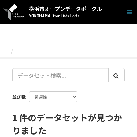
ス
キ
ッ
プ
し
て
内
容
データセット
へ
並び順
1 件のデータセットが見つか
りました