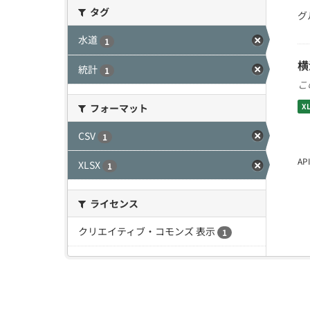
タグ
グ
水道
1
横
統計
1
こ
フォーマット
X
CSV
1
A
XLSX
1
ライセンス
クリエイティブ・コモンズ 表示
1