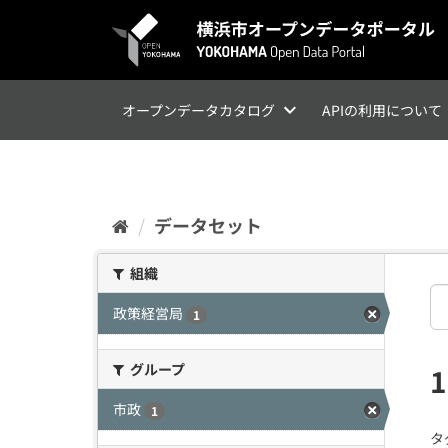
ス
キ
ッ
プ
し
て
オープンデータカタログ
APIの利用について
内
容
へ
データセット
組織
政策経営局
1
グループ
市政
1
タ