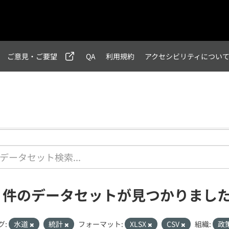
ご意見・ご要望
QA
利用規約
アクセシビリティについ
1 件のデータセットが見つかりまし
グ:
水道
統計
フォーマット:
XLSX
CSV
組織:
政