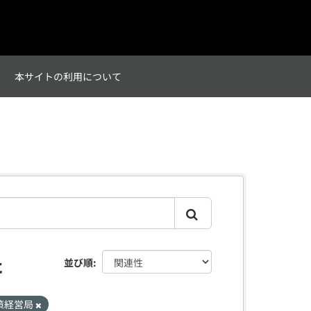
て
本サイトの利用について
た
並び順
策経営局