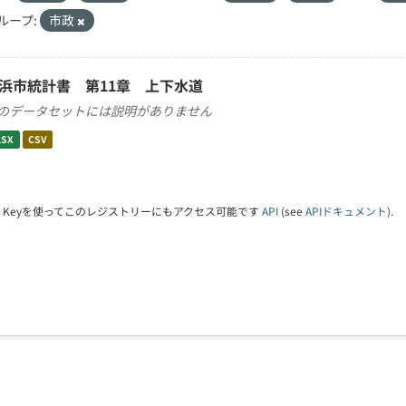
ループ:
市政
浜市統計書 第11章 上下水道
のデータセットには説明がありません
LSX
CSV
PI Keyを使ってこのレジストリーにもアクセス可能です
API
(see
APIドキュメント
).