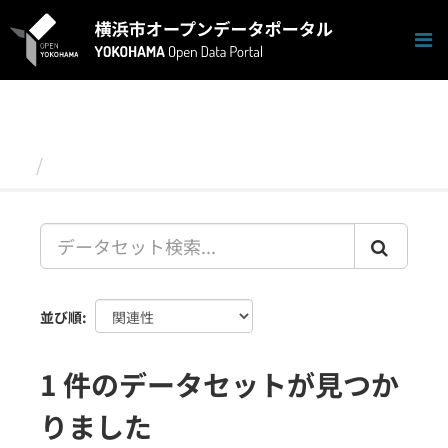
ス
キ
ッ
プ
し
て
内
容
データセット
へ
並び順
1 件のデータセットが見つか
りました