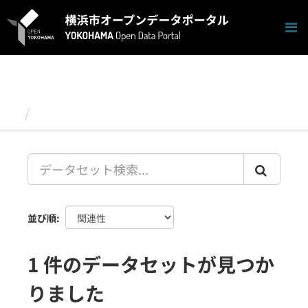
ス
キ
ッ
プ
し
て
内
容
データセット
へ
並び順
1 件のデータセットが見つか
りました