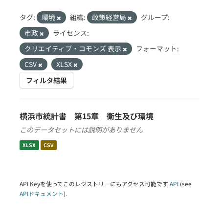
タグ:
環境
組織:
政策経営局
グループ:
市政
ライセンス:
クリエイティブ・コモンズ 表示
フォーマット:
CSV
XLSX
フィルタ結果
横浜市統計書 第15章 衛生及び環境
このデータセットには説明がありません
XLSX
CSV
API Keyを使ってこのレジストリーにもアクセス可能です
API
(see
APIドキュメント
).