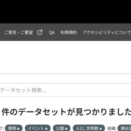
ご意見・ご要望
QA
利用規約
アクセシビリティについ
1 件のデータセットが見つかりまし
グ:
環境
イベント
公園
人口_世帯数
組織:
瀬谷