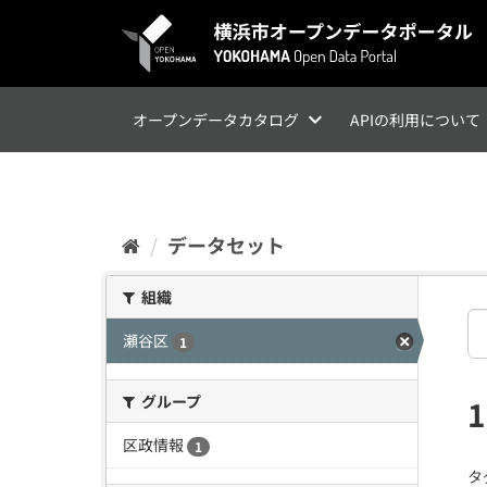
ス
キ
ッ
プ
し
て
オープンデータカタログ
APIの利用について
内
容
へ
データセット
組織
瀬谷区
1
グループ
区政情報
1
タ