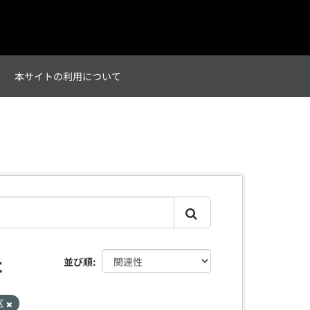
て
本サイトの利用について
た
並び順
区