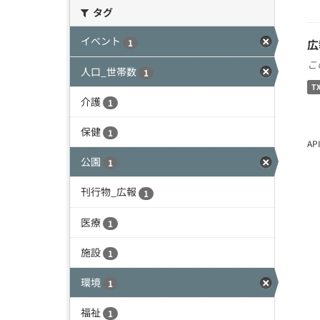
タグ
イベント
広
1
こ
人口_世帯数
1
T
介護
1
保健
1
A
公園
1
刊行物_広報
1
医療
1
施設
1
環境
1
福祉
1