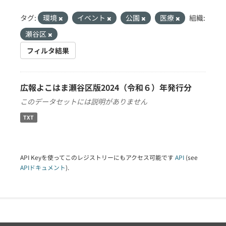
タグ:
環境
イベント
公園
医療
組織:
瀬谷区
フィルタ結果
広報よこはま瀬谷区版2024（令和６）年発行分
このデータセットには説明がありません
TXT
API Keyを使ってこのレジストリーにもアクセス可能です
API
(see
APIドキュメント
).