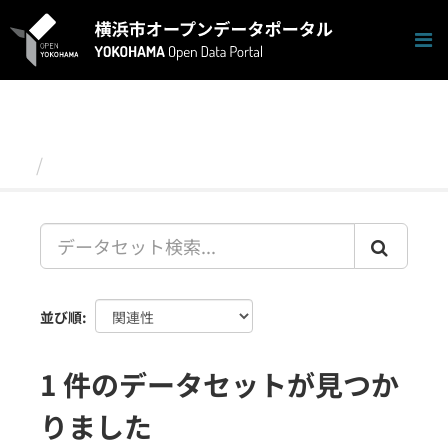
ス
キ
ッ
プ
し
て
内
容
データセット
へ
並び順
1 件のデータセットが見つか
りました