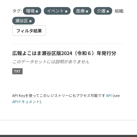
タグ:
環境
イベント
医療
介護
組織:
瀬谷区
フィルタ結果
広報よこはま瀬谷区版2024（令和６）年発行分
このデータセットには説明がありません
TXT
API Keyを使ってこのレジストリーにもアクセス可能です
API
(see
APIドキュメント
).