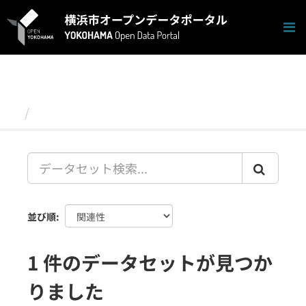
ス
キ
ッ
プ
し
て
内
容
データセット
へ
並び順
1 件のデータセットが見つか
りました