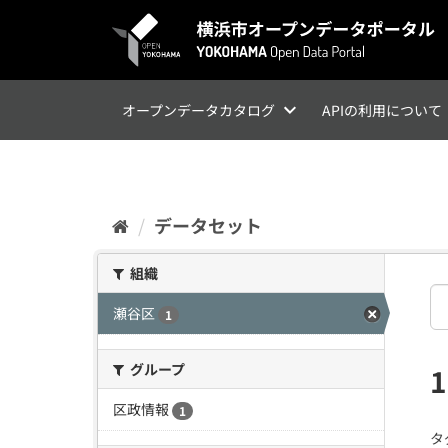
ス
キ
ッ
プ
し
て
オープンデータカタログ
APIの利用について
内
容
へ
データセット
組織
瀬谷区
1
グループ
区政情報
1
タ