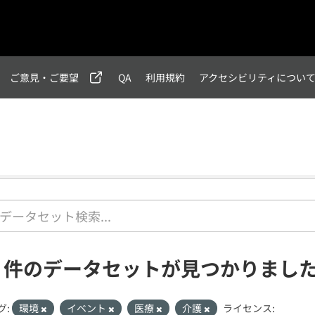
ご意見・ご要望
QA
利用規約
アクセシビリティについ
1 件のデータセットが見つかりまし
グ:
環境
イベント
医療
介護
ライセンス: