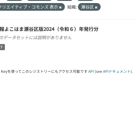
クリエイティブ・コモンズ 表示
組織:
瀬谷区
報よこはま瀬谷区版2024（令和６）年発行分
のデータセットには説明がありません
XT
PI Keyを使ってこのレジストリーにもアクセス可能です
API
(see
APIドキュメント
).