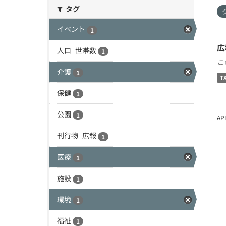
タグ
イベント
1
広
人口_世帯数
1
こ
介護
1
T
保健
1
公園
1
A
刊行物_広報
1
医療
1
施設
1
環境
1
福祉
1