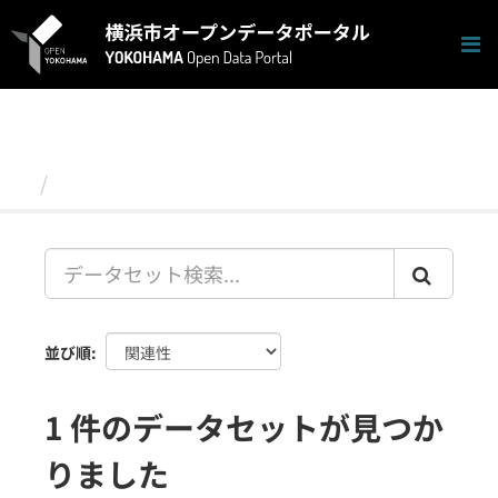
ス
キ
ッ
プ
し
て
内
容
データセット
へ
並び順
1 件のデータセットが見つか
りました