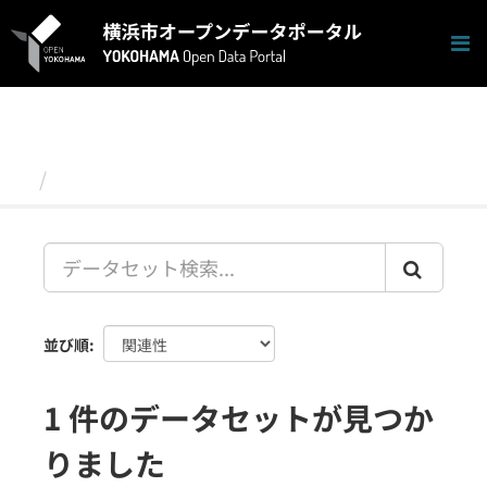
ス
キ
ッ
プ
し
て
内
容
データセット
へ
並び順
1 件のデータセットが見つか
りました