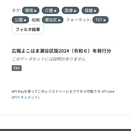
タグ:
環境
介護
医療
保健
公園
組織:
瀬谷区
フォーマット:
TXT
フィルタ結果
広報よこはま瀬谷区版2024（令和６）年発行分
このデータセットには説明がありません
TXT
API Keyを使ってこのレジストリーにもアクセス可能です
API
(see
APIドキュメント
).