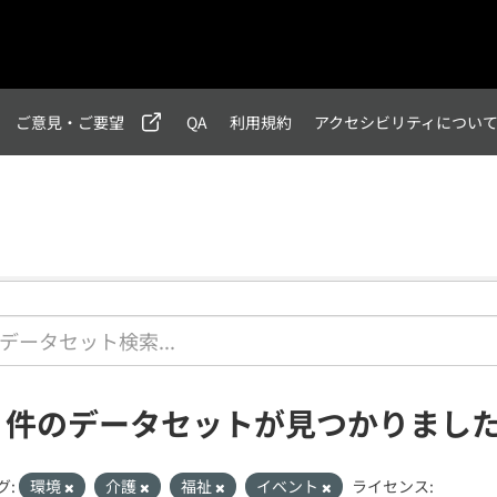
ご意見・ご要望
QA
利用規約
アクセシビリティについ
1 件のデータセットが見つかりまし
グ:
環境
介護
福祉
イベント
ライセンス: