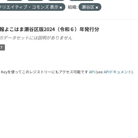
クリエイティブ・コモンズ 表示
組織:
瀬谷区
報よこはま瀬谷区版2024（令和６）年発行分
のデータセットには説明がありません
XT
PI Keyを使ってこのレジストリーにもアクセス可能です
API
(see
APIドキュメント
).