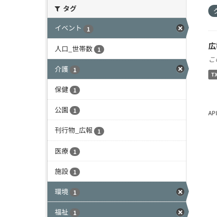
タグ
イベント
1
広
人口_世帯数
1
こ
介護
1
T
保健
1
公園
1
A
刊行物_広報
1
医療
1
施設
1
環境
1
福祉
1