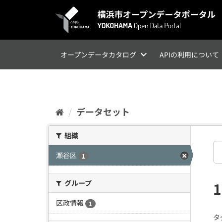
ス
キ
ッ
プ
し
て
オープンデータカタログ
APIの利用について
内
容
へ
データセット
組織
瀬谷区
1
グループ
区政情報
1
タ