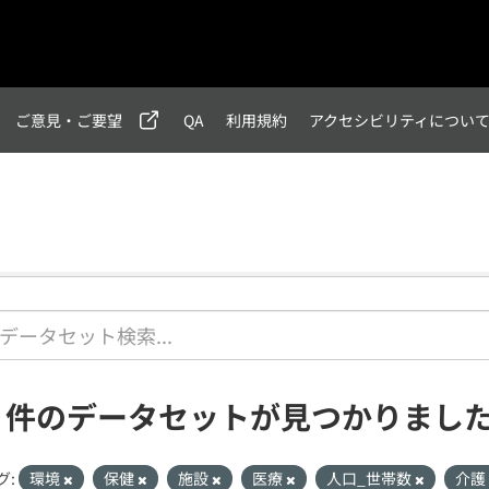
ご意見・ご要望
QA
利用規約
アクセシビリティについ
1 件のデータセットが見つかりまし
グ:
環境
保健
施設
医療
人口_世帯数
介護