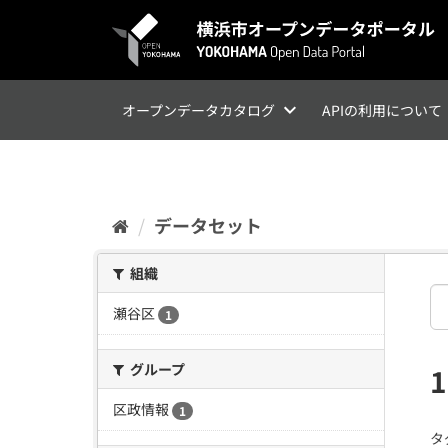
ス
キ
ッ
プ
し
て
オープンデータカタログ
APIの利用について
内
容
へ
データセット
組織
瀬谷区
1
グループ
区政情報
1
タ