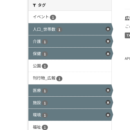
タグ
イベント
広
1
こ
人口_世帯数
1
T
介護
1
保健
1
A
公園
1
刊行物_広報
1
医療
1
施設
1
環境
1
福祉
1