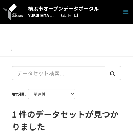
ス
キ
ッ
プ
し
て
内
容
データセット
へ
並び順
1 件のデータセットが見つか
りました