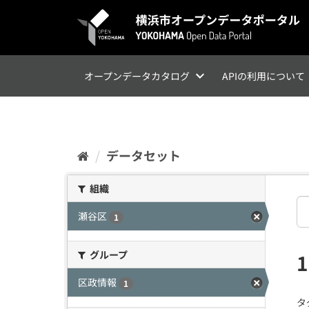
ス
キ
ッ
プ
し
て
オープンデータカタログ
APIの利用について
内
容
へ
データセット
組織
瀬谷区
1
グループ
区政情報
1
タ