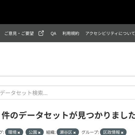
ご意見・ご要望
QA
利用規約
アクセシビリティについ
1 件のデータセットが見つかりまし
グ:
環境
公園
組織:
瀬谷区
グループ:
区政情報