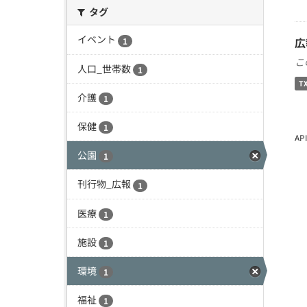
タグ
イベント
広
1
こ
人口_世帯数
1
T
介護
1
保健
1
A
公園
1
刊行物_広報
1
医療
1
施設
1
環境
1
福祉
1