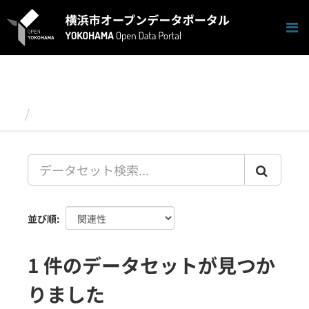
ス
キ
ッ
プ
し
て
内
容
データセット
へ
並び順
1 件のデータセットが見つか
りました