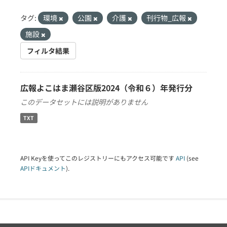
タグ:
環境
公園
介護
刊行物_広報
施設
フィルタ結果
広報よこはま瀬谷区版2024（令和６）年発行分
このデータセットには説明がありません
TXT
API Keyを使ってこのレジストリーにもアクセス可能です
API
(see
APIドキュメント
).