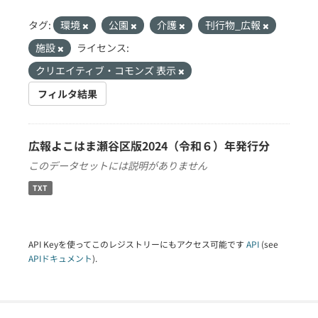
タグ:
環境
公園
介護
刊行物_広報
施設
ライセンス:
クリエイティブ・コモンズ 表示
フィルタ結果
広報よこはま瀬谷区版2024（令和６）年発行分
このデータセットには説明がありません
TXT
API Keyを使ってこのレジストリーにもアクセス可能です
API
(see
APIドキュメント
).