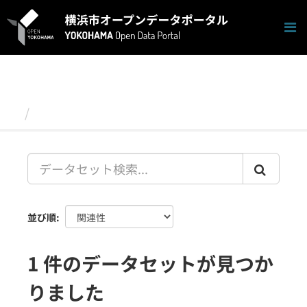
ス
キ
ッ
プ
し
て
内
容
データセット
へ
並び順
1 件のデータセットが見つか
りました