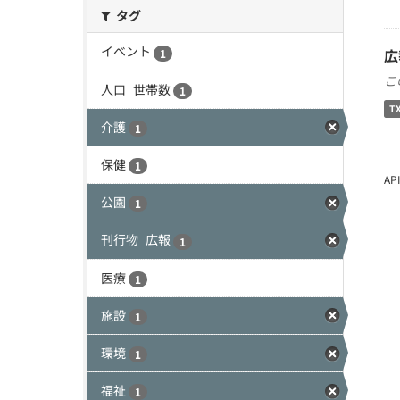
タグ
イベント
広
1
こ
人口_世帯数
1
T
介護
1
保健
1
A
公園
1
刊行物_広報
1
医療
1
施設
1
環境
1
福祉
1