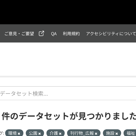
ご意見・ご要望
QA
利用規約
アクセシビリティについ
1 件のデータセットが見つかりまし
グ:
環境
公園
介護
刊行物_広報
施設
福祉