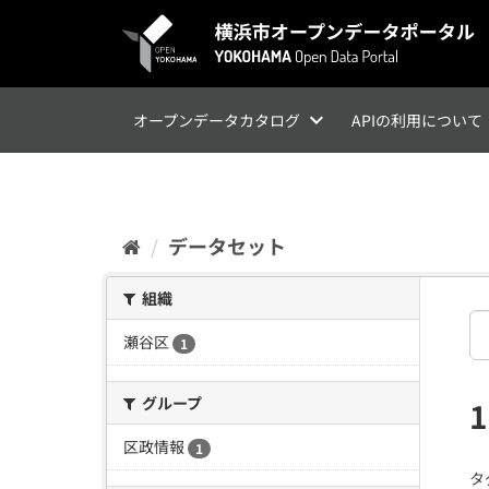
ス
キ
ッ
プ
し
て
オープンデータカタログ
APIの利用について
内
容
へ
データセット
組織
瀬谷区
1
グループ
区政情報
1
タ