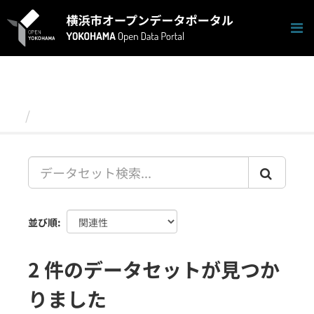
ス
キ
ッ
プ
し
て
内
容
データセット
へ
並び順
2 件のデータセットが見つか
りました